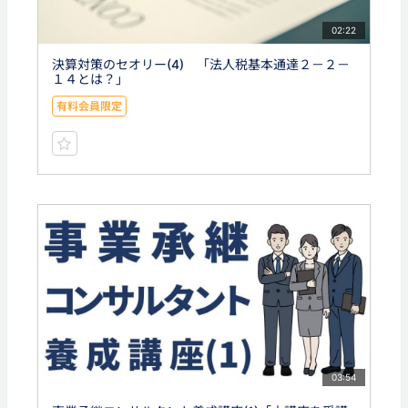
02:22
決算対策のセオリー(4) 「法人税基本通達２－２－
１４とは？」
有料会員限定
03:54