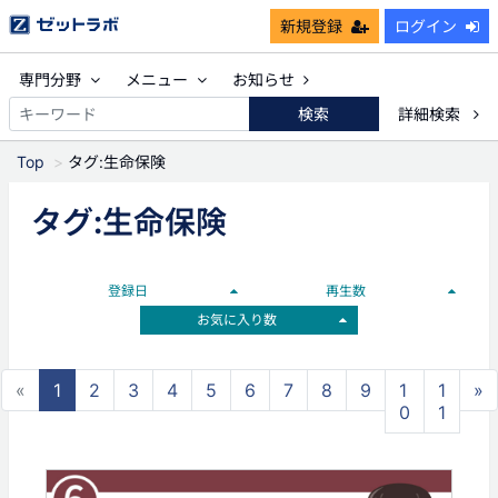
新規登録
ログイン
専門分野
メニュー
お知らせ
検索
詳細検索
Top
タグ:生命保険
タグ:生命保険
登録日
再生数
お気に入り数
«
1
2
3
4
5
6
7
8
9
1
1
»
0
1