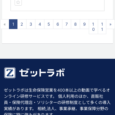
«
1
2
3
4
5
6
7
8
9
1
1
»
0
1
ゼットラボは生命保険営業を400本以上の動画で学べるオ
ンライン研修サービスです。 個人利用のほか、直販社
員・保険代理店・ソリシターの研修制度として多くの導入
実績があります。 相続,法人、事業承継、事業保障分野の
保険に特に強みがあります。