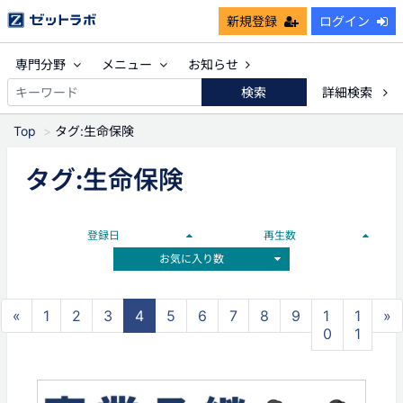
新規登録
ログイン
専門分野
メニュー
お知らせ
検索
詳細検索
Top
タグ:生命保険
タグ:生命保険
登録日
再生数
お気に入り数
«
1
2
3
4
5
6
7
8
9
1
1
»
0
1