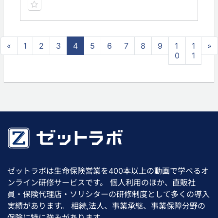
«
1
2
3
4
5
6
7
8
9
1
1
»
0
1
ゼットラボは生命保険営業を400本以上の動画で学べるオ
ンライン研修サービスです。 個人利用のほか、直販社
員・保険代理店・ソリシターの研修制度として多くの導入
実績があります。 相続,法人、事業承継、事業保障分野の
保険に特に強みがあります。