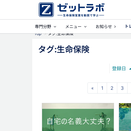
ト
専門分野
メニュー
お知らせ
事業保障
就業
Top
タグ:生命保険
タグ:生命保険
登録日
«
1
2
3