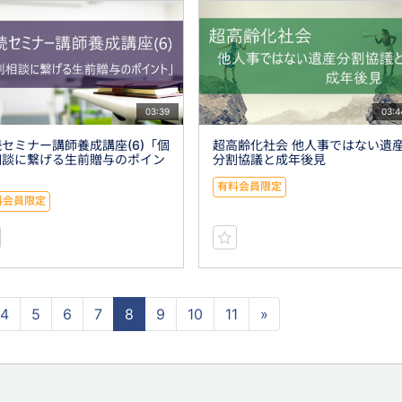
03:39
03:4
セミナー講師養成講座(6)「個
超高齢化社会 他人事ではない遺
相談に繋げる生前贈与のポイン
分割協議と成年後見
」
有料会員限定
料会員限定
4
5
6
7
8
9
10
11
»