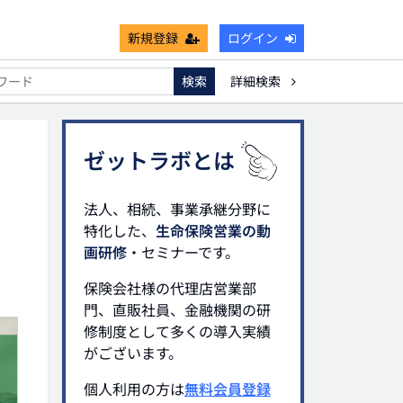
新規登録
ログイン
検索
詳細検索
能
死亡保険金非課税枠
キャッシュフロー
宗教法人
ゼットラボとは
法人、相続、事業承継分野に
特化した、
生命保険営業の動
画研修
・セミナーです。
保険会社様の代理店営業部
門、直販社員、金融機関の研
修制度として多くの導入実績
がございます。
個人利用の方は
無料会員登録