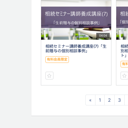
04:04
相続セミナー講師養成講座(7)「生
相続
前贈与の個別相談事例」
別
ト
有料会員限定
有
«
1
2
3