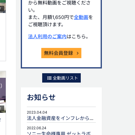
から無料動画をご視聴くださ
7
い。
また、月額1,650円で
全動画
を
ご視聴頂けます。
法人利用のご案内
はこちら。
無料会員登録
全動画リスト
お知らせ
2
2023.04.04
法人金融資産をインフレから守るための生命保険活用
セ
2022.06.24
ソニー生命様専用 ゼットラボforLIFEPLANNERのご案内