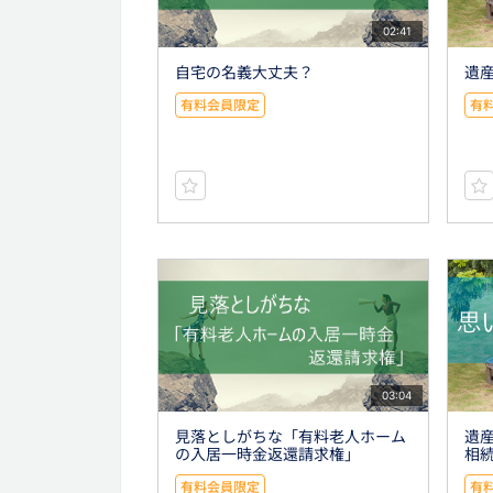
02:41
自宅の名義大丈夫？
遺
有料会員限定
有
03:04
見落としがちな「有料老人ホーム
遺
の入居一時金返還請求権」
相続
有料会員限定
有