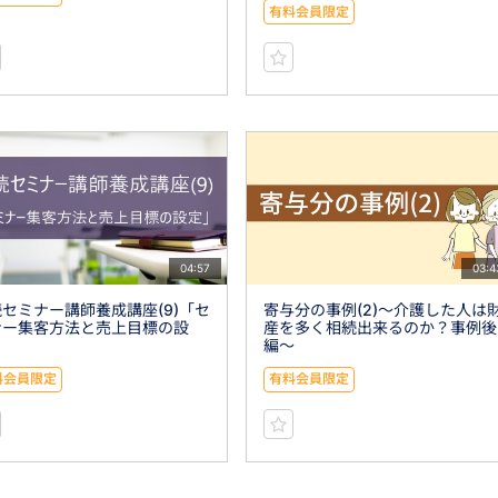
有料会員限定
04:57
03:4
セミナー講師養成講座(9)「セ
寄与分の事例(2)〜介護した人は
ナー集客方法と売上目標の設
産を多く相続出来るのか？事例後
」
編〜
料会員限定
有料会員限定