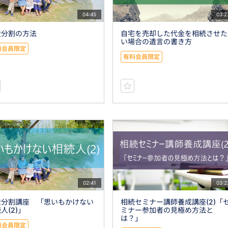
04:45
03:2
産分割の方法
自宅を売却した代金を相続させた
い場合の遺言の書き方
料会員限定
有料会員限定
02:41
03:2
産分割講座 「思いもかけない
相続セミナー講師養成講座(2)「
人(2)」
ミナー参加者の見極め方法と
は？」
料会員限定