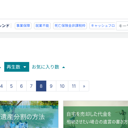
レンド
不能
死亡保険金非課税枠
キャッシュフロー
宗教法人
事業保障
就業不
再生数
お気に入り数
4
5
6
7
8
9
10
11
»