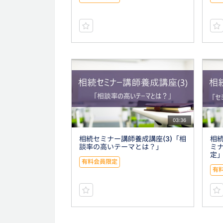
03:36
相続セミナー講師養成講座(3)「相
相続
談率の高いテーマとは？」
ミ
定
有料会員限定
有