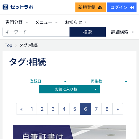
新規登録
ログイン
専門分野
メニュー
お知らせ
検索
詳細検索
Top
タグ:相続
タグ:相続
登録日
再生数
お気に入り数
«
1
2
3
4
5
6
7
8
»