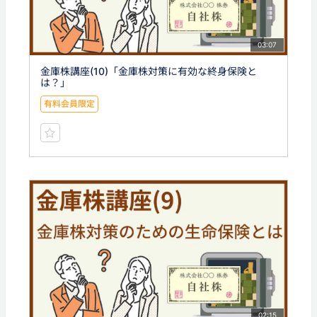
03:07
金庫株講座(10)「金庫株対策に有効な終身保険と
は？」
有料会員限定
02:15