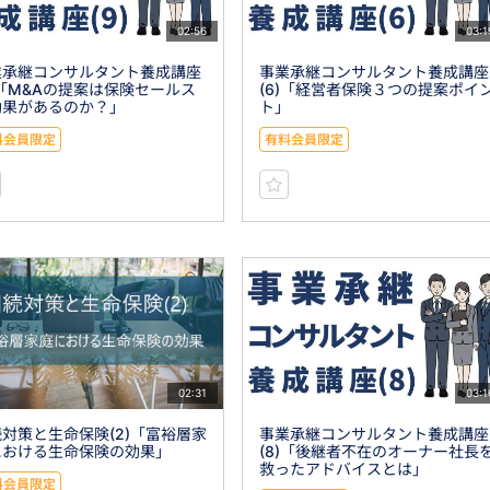
02:56
03:1
業承継コンサルタント養成講座
事業承継コンサルタント養成講座
)「M&Aの提案は保険セールス
(6)「経営者保険３つの提案ポイ
効果があるのか？」
ト」
料会員限定
有料会員限定
02:31
03:1
対策と生命保険(2)「富裕層家
事業承継コンサルタント養成講座
における生命保険の効果」
(8)「後継者不在のオーナー社長
救ったアドバイスとは」
料会員限定