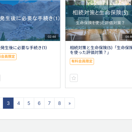
02:44
04:4
発生後に必要な手続き(1)
相続対策と生命保険(5)「生命保
を使った評価対策？」
料会員限定
有料会員限定
3
4
5
6
7
8
»