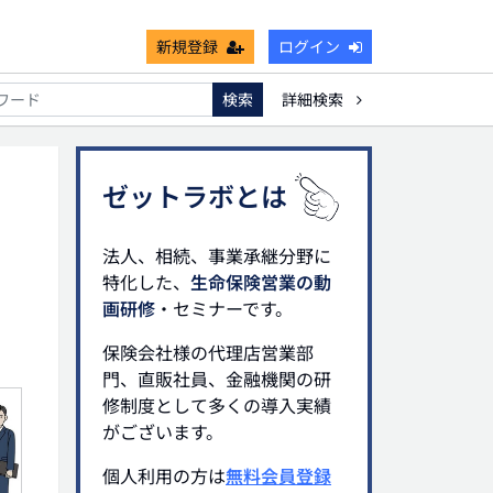
新規登録
ログイン
検索
詳細検索
能
死亡保険金非課税枠
キャッシュフロー
宗教法人
ゼットラボとは
法人、相続、事業承継分野に
特化した、
生命保険営業の動
画研修
・セミナーです。
保険会社様の代理店営業部
門、直販社員、金融機関の研
修制度として多くの導入実績
がございます。
個人利用の方は
無料会員登録