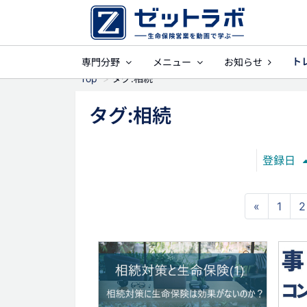
ト
専門分野
メニュー
お知らせ
事業保障
就業不
Top
タグ:相続
タグ:相続
登録日
«
1
2