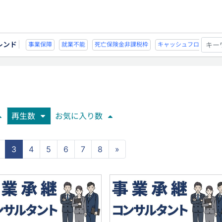
レンド
能
死亡保険金非課税枠
キャッシュフロー
宗教法人
事業保障
就業不
再生数
お気に入り数
3
4
5
6
7
8
»