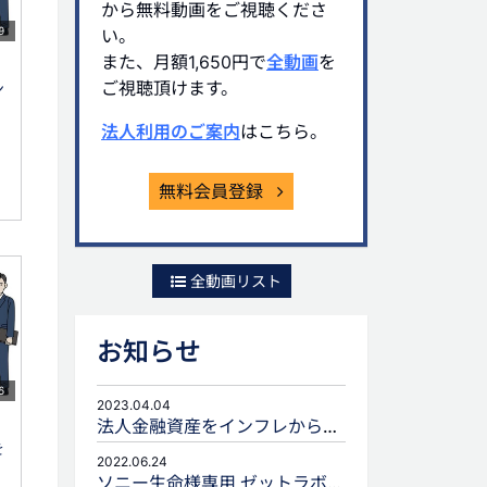
から無料動画をご視聴くださ
9
い。
また、月額1,650円で
全動画
を
ご視聴頂けます。
ン
法人利用のご案内
はこちら。
無料会員登録
全動画リスト
お知らせ
6
2023.04.04
法人金融資産をインフレから守るための生命保険活用
を
2022.06.24
ソニー生命様専用 ゼットラボforLIFEPLANNERのご案内