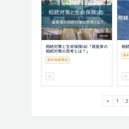
03:40
相続対策と生命保険(4)「資産家の
相続
相続対策の思考とは？」
有
有料会員限定
«
1
2