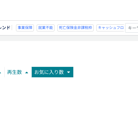
レンド
能
死亡保険金非課税枠
キャッシュフロー
宗教法人
事業保障
就業不
再生数
お気に入り数