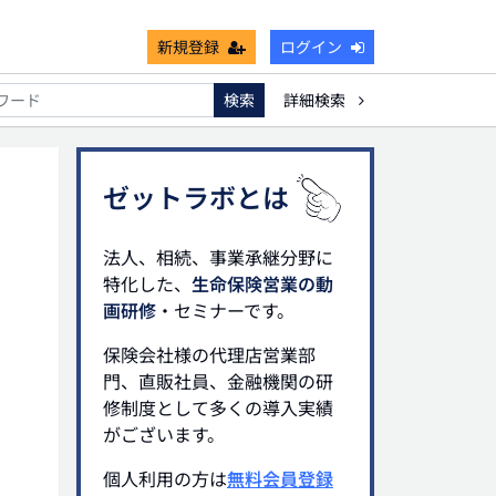
新規登録
ログイン
検索
詳細検索
能
死亡保険金非課税枠
キャッシュフロー
宗教法人
ゼットラボとは
法人、相続、事業承継分野に
特化した、
生命保険営業の動
画研修
・セミナーです。
保険会社様の代理店営業部
門、直販社員、金融機関の研
修制度として多くの導入実績
がございます。
個人利用の方は
無料会員登録