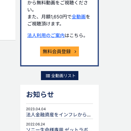
から無料動画をご視聴くださ
い。
また、月額1,650円で
全動画
を
ご視聴頂けます。
法人利用のご案内
はこちら。
無料会員登録
全動画リスト
お知らせ
2023.04.04
法人金融資産をインフレから守るための生命保険活用
2022.06.24
ソニー生命様専用 ゼットラボforLIFEPLANNERのご案内