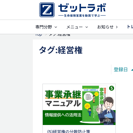
ト
専門分野
メニュー
お知らせ
事業保障
就業不
Top
タグ:経営権
タグ:経営権
登録日
04:25
(5)経営権の分散防止策