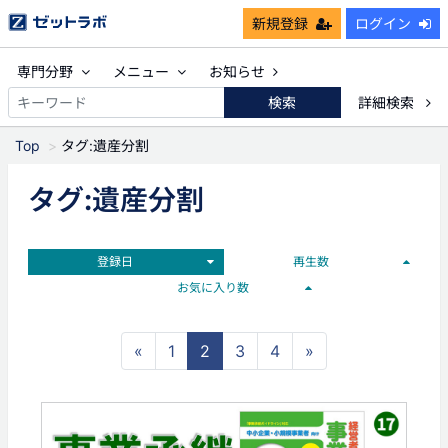
新規登録
ログイン
専門分野
メニュー
お知らせ
検索
詳細検索
Top
タグ:遺産分割
タグ:遺産分割
登録日
再生数
お気に入り数
«
1
2
3
4
»