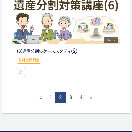
04:32
(6)遺産分割のケーススタディ②
有料会員限定
«
1
2
3
4
»