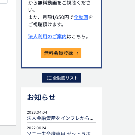
から無料動画をご視聴くださ
い。
また、月額1,650円で
全動画
を
ご視聴頂けます。
法人利用のご案内
はこちら。
無料会員登録
全動画リスト
お知らせ
2023.04.04
法人金融資産をインフレから守るための生命保険活用
2022.06.24
ソニー生命様専用 ゼットラボforLIFEPLANNERのご案内