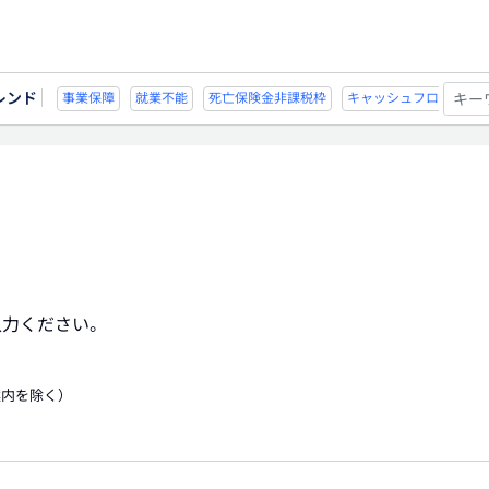
レンド
能
死亡保険金非課税枠
キャッシュフロー
宗教法人
事業保障
就業不
入力ください。
案内を除く）