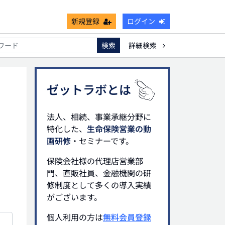
新規登録
ログイン
検索
詳細検索
能
死亡保険金非課税枠
キャッシュフロー
宗教法人
ゼットラボとは
法人、相続、事業承継分野に
特化した、
生命保険営業の動
画研修
・セミナーです。
保険会社様の代理店営業部
門、直販社員、金融機関の研
修制度として多くの導入実績
がございます。
個人利用の方は
無料会員登録