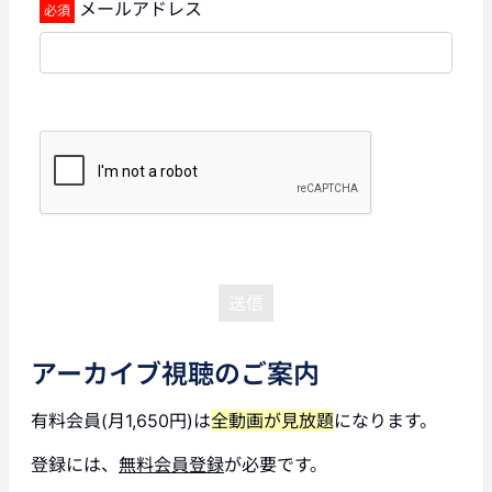
メールアドレス
送信
アーカイブ視聴のご案内
有料会員(月1,650円)は
全動画が見放題
になります。
登録には、
無料会員登録
が必要です。