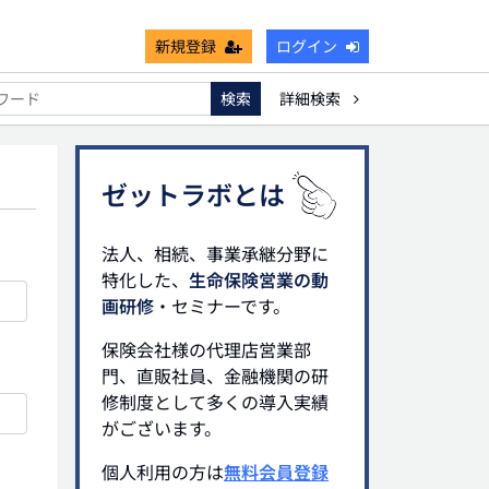
新規登録
ログイン
検索
詳細検索
能
死亡保険金非課税枠
キャッシュフロー
宗教法人
ゼットラボとは
法人、相続、事業承継分野に
特化した、
生命保険営業の動
画研修
・セミナーです。
保険会社様の代理店営業部
門、直販社員、金融機関の研
修制度として多くの導入実績
がございます。
個人利用の方は
無料会員登録