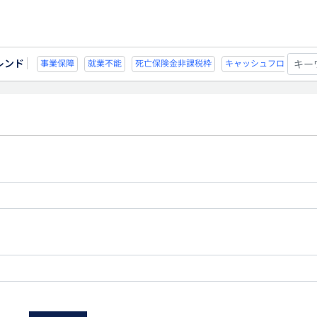
レンド
不能
死亡保険金非課税枠
キャッシュフロー
宗教法人
事業保障
就業不