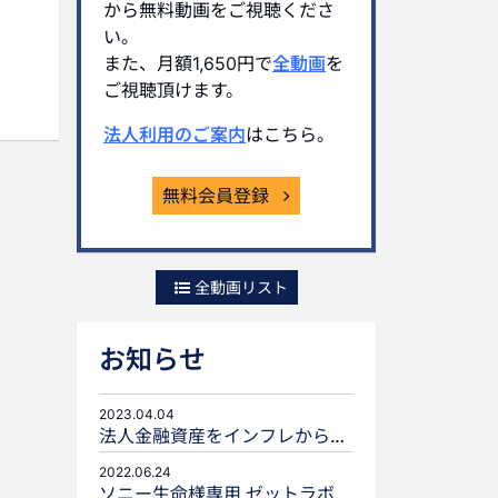
から無料動画をご視聴くださ
い。
また、月額1,650円で
全動画
を
ご視聴頂けます。
法人利用のご案内
はこちら。
無料会員登録
全動画リスト
お知らせ
2023.04.04
法人金融資産をインフレから守るための生命保険活用
2022.06.24
ソニー生命様専用 ゼットラボforLIFEPLANNERのご案内