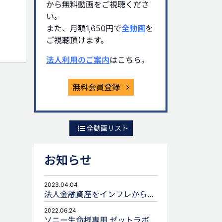
から無料動画をご視聴くださ
い。
また、月額1,650円で
全動画
を
ご視聴頂けます。
法人利用のご案内
はこちら。
無料会員登録
全動画リスト
お知らせ
2023.04.04
法人金融資産をインフレから守るための生命保険活用
2022.06.24
ソニー生命様専用 ゼットラボforLIFEPLANNERのご案内