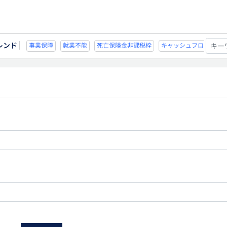
レンド
不能
死亡保険金非課税枠
キャッシュフロー
宗教法人
事業保障
就業