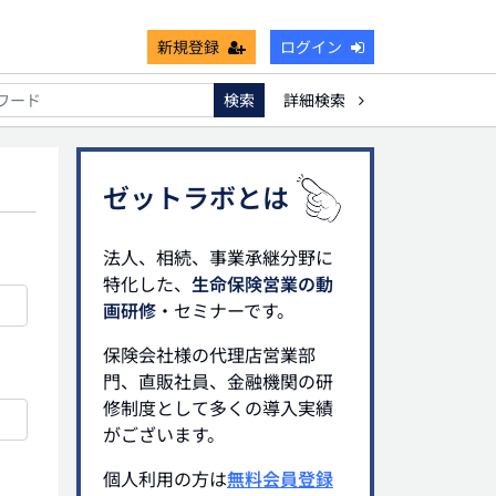
新規登録
ログイン
検索
詳細検索
不能
死亡保険金非課税枠
キャッシュフロー
宗教法人
ゼットラボとは
法人、相続、事業承継分野に
特化した、
生命保険営業の動
画研修
・セミナーです。
保険会社様の代理店営業部
門、直販社員、金融機関の研
修制度として多くの導入実績
がございます。
個人利用の方は
無料会員登録