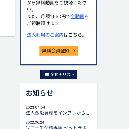
から無料動画をご視聴くださ
い。
また、月額1,650円で
全動画
を
ご視聴頂けます。
法人利用のご案内
はこちら。
無料会員登録
全動画リスト
お知らせ
2023.04.04
法人金融資産をインフレから守るための生命保険活用
2022.06.24
ソニー生命様専用 ゼットラボforLIFEPLANNERのご案内