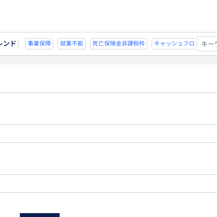
レンド
不能
死亡保険金非課税枠
キャッシュフロー
宗教法人
事業保障
就業不