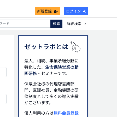
新規登録
ログイン
検索
詳細検索
能
死亡保険金非課税枠
キャッシュフロー
宗教法人
ゼットラボとは
法人、相続、事業承継分野に
特化した、
生命保険営業の動
画研修
・セミナーです。
保険会社様の代理店営業部
門、直販社員、金融機関の研
修制度として多くの導入実績
がございます。
個人利用の方は
無料会員登録