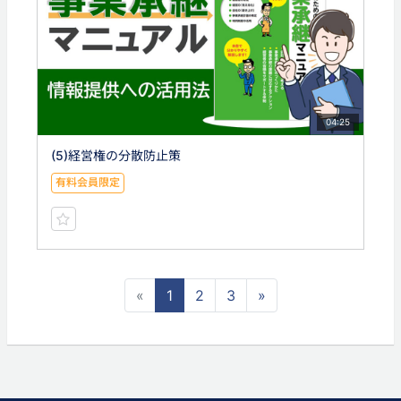
04:25
(5)経営権の分散防止策
有料会員限定
«
1
2
3
»