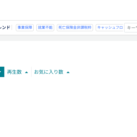
レンド
死亡保険金非課税枠
キャッシュフロー
宗教法人
事業保障
就業不能
再生数
お気に入り数