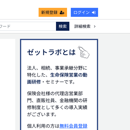
新規登録
ログイン
検索
詳細検索
死亡保険金非課税枠
キャッシュフロー
宗教法人
ゼットラボとは
法人、相続、事業承継分野に
特化した、
生命保険営業の動
画研修
・セミナーです。
保険会社様の代理店営業部
門、直販社員、金融機関の研
修制度として多くの導入実績
がございます。
個人利用の方は
無料会員登録