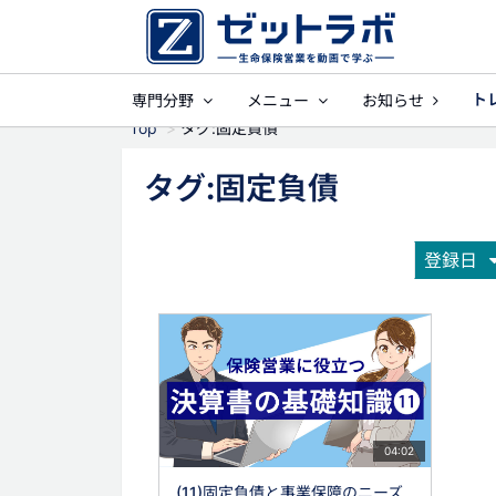
ト
専門分野
メニュー
お知らせ
事業保障
就業不能
Top
タグ:固定負債
タグ:固定負債
登録日
04:02
(11)固定負債と事業保障のニーズ