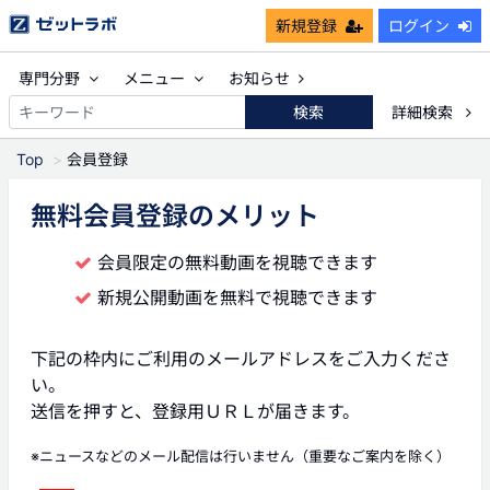
新規登録
ログイン
専門分野
メニュー
お知らせ
検索
詳細検索
Top
会員登録
無料会員登録のメリット
会員限定の無料動画を視聴できます
新規公開動画を無料で視聴できます
下記の枠内にご利用のメールアドレスをご入力くださ
い。
送信を押すと、登録用ＵＲＬが届きます。
※ニュースなどのメール配信は行いません（重要なご案内を除く）