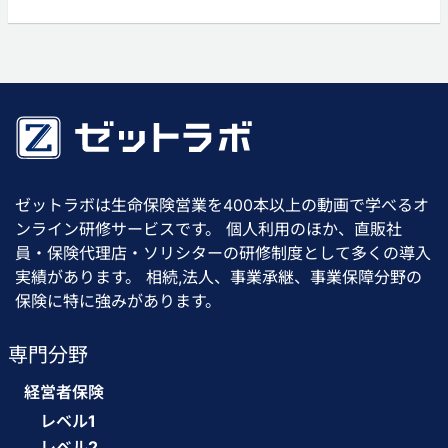
ゼットラボは生命保険営業を400本以上の動画で学べるオ
ンライン研修サービスです。 個人利用のほか、直販社
員・保険代理店・ソリシターの研修制度として多くの導入
実績があります。 相続,法人、事業承継、事業保障分野の
保険に特に強みがあります。
専門分野
経営者保険
レベル1
レベル2