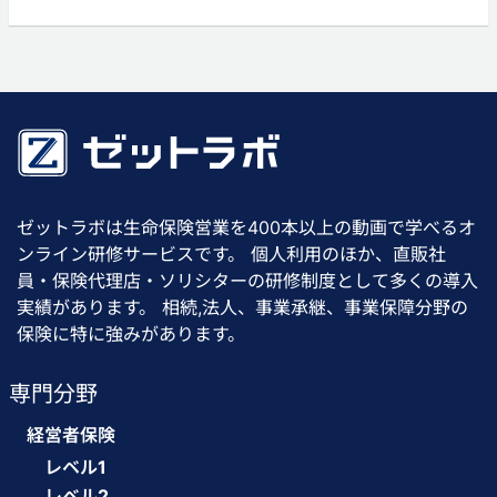
ゼットラボは生命保険営業を400本以上の動画で学べるオ
ンライン研修サービスです。 個人利用のほか、直販社
員・保険代理店・ソリシターの研修制度として多くの導入
実績があります。 相続,法人、事業承継、事業保障分野の
保険に特に強みがあります。
専門分野
経営者保険
レベル1
レベル2