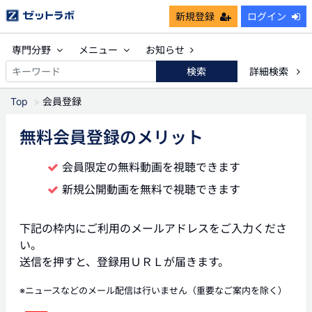
新規登録
ログイン
専門分野
メニュー
お知らせ
検索
詳細検索
Top
会員登録
無料会員登録のメリット
会員限定の無料動画を視聴できます
新規公開動画を無料で視聴できます
下記の枠内にご利用のメールアドレスをご入力くださ
い。
送信を押すと、登録用ＵＲＬが届きます。
※ニュースなどのメール配信は行いません（重要なご案内を除く）