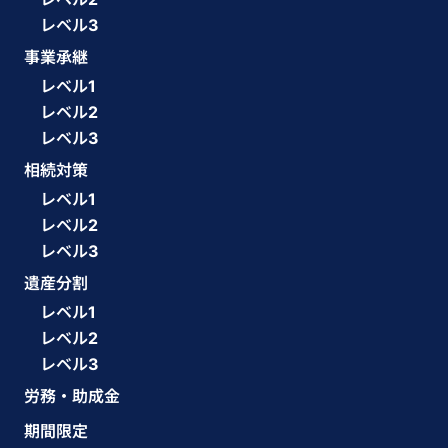
レベル3
事業承継
レベル1
レベル2
レベル3
相続対策
レベル1
レベル2
レベル3
遺産分割
レベル1
レベル2
レベル3
労務・助成金
期間限定