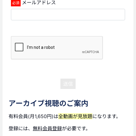
メールアドレス
送信
アーカイブ視聴のご案内
有料会員(月1,650円)は
全動画が見放題
になります。
登録には、
無料会員登録
が必要です。