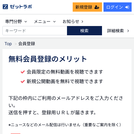
新規登録
ログイン
専門分野
メニュー
お知らせ
検索
詳細検索
Top
会員登録
無料会員登録のメリット
会員限定の無料動画を視聴できます
新規公開動画を無料で視聴できます
下記の枠内にご利用のメールアドレスをご入力くださ
い。
送信を押すと、登録用ＵＲＬが届きます。
※ニュースなどのメール配信は行いません（重要なご案内を除く）