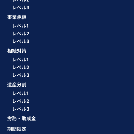
レベル3
事業承継
レベル1
レベル2
レベル3
相続対策
レベル1
レベル2
レベル3
遺産分割
レベル1
レベル2
レベル3
労務・助成金
期間限定