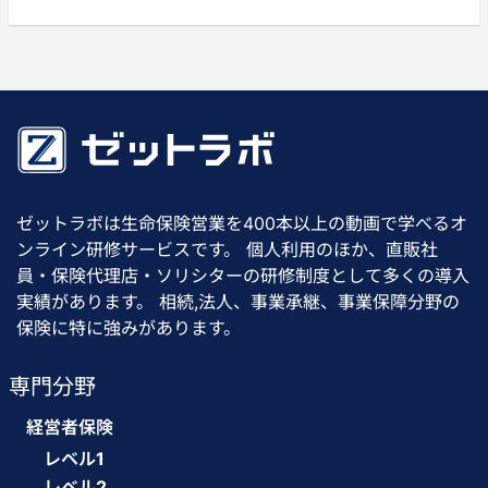
ゼットラボは生命保険営業を400本以上の動画で学べるオ
ンライン研修サービスです。 個人利用のほか、直販社
員・保険代理店・ソリシターの研修制度として多くの導入
実績があります。 相続,法人、事業承継、事業保障分野の
保険に特に強みがあります。
専門分野
経営者保険
レベル1
レベル2