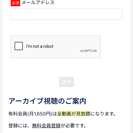
メールアドレス
送信
アーカイブ視聴のご案内
有料会員(月1,650円)は
全動画が見放題
になります。
登録には、
無料会員登録
が必要です。