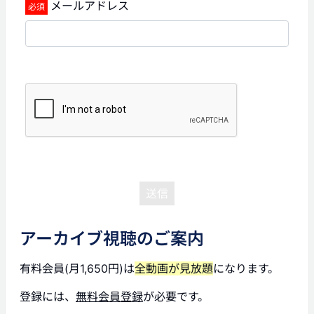
メールアドレス
送信
アーカイブ視聴のご案内
有料会員(月1,650円)は
全動画が見放題
になります。
登録には、
無料会員登録
が必要です。