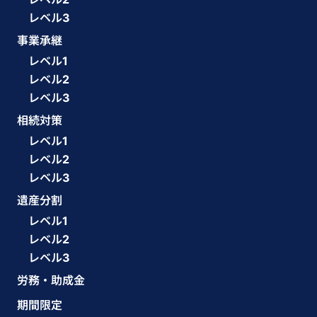
レベル3
事業承継
レベル1
レベル2
レベル3
相続対策
レベル1
レベル2
レベル3
遺産分割
レベル1
レベル2
レベル3
労務・助成金
期間限定