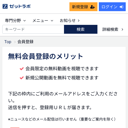
新規登録
ログイン
専門分野
メニュー
お知らせ
検索
詳細検索
Top
会員登録
無料会員登録のメリット
会員限定の無料動画を視聴できます
新規公開動画を無料で視聴できます
下記の枠内にご利用のメールアドレスをご入力くださ
い。
送信を押すと、登録用ＵＲＬが届きます。
※ニュースなどのメール配信は行いません（重要なご案内を除く）