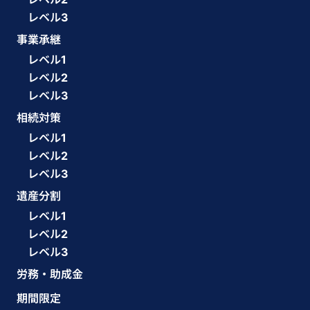
レベル3
事業承継
レベル1
レベル2
レベル3
相続対策
レベル1
レベル2
レベル3
遺産分割
レベル1
レベル2
レベル3
労務・助成金
期間限定