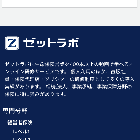
ゼットラボは生命保険営業を400本以上の動画で学べるオ
ンライン研修サービスです。 個人利用のほか、直販社
員・保険代理店・ソリシターの研修制度として多くの導入
実績があります。 相続,法人、事業承継、事業保障分野の
保険に特に強みがあります。
専門分野
経営者保険
レベル1
レベル2