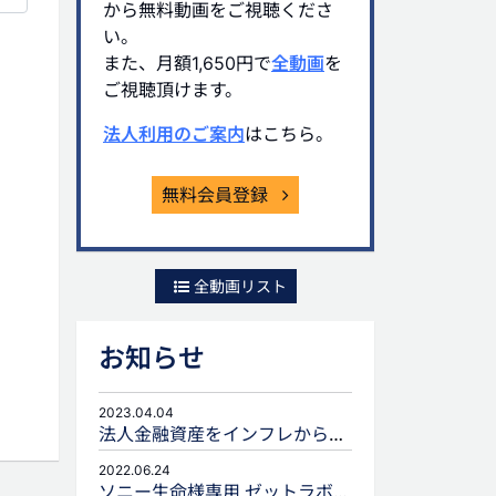
から無料動画をご視聴くださ
い。
また、月額1,650円で
全動画
を
ご視聴頂けます。
法人利用のご案内
はこちら。
無料会員登録
全動画リスト
お知らせ
2023.04.04
法人金融資産をインフレから守るための生命保険活用
2022.06.24
ソニー生命様専用 ゼットラボforLIFEPLANNERのご案内