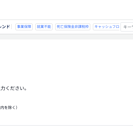
レンド
不能
死亡保険金非課税枠
キャッシュフロー
宗教法人
事業保障
就業不
入力ください。
案内を除く）