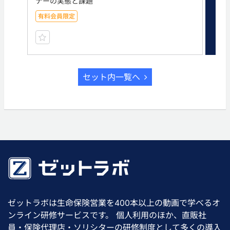
ナーの実態と課題
法
有料会員限定
有
セット内一覧へ
ゼットラボは生命保険営業を400本以上の動画で学べるオ
ンライン研修サービスです。 個人利用のほか、直販社
員・保険代理店・ソリシターの研修制度として多くの導入