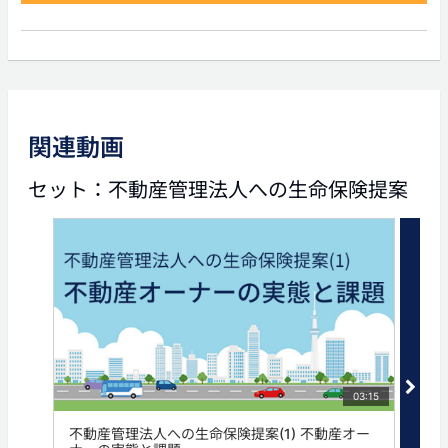
前の動画
関連動画
06:25
セット：不動産管理法人への生命保険提案
不動産管理法人への生命保
険提案(5) 建物所有方式に
ついて
タグ
不動産管理会社
不動産管理法人
03:15
不動産管理法人への生命保険提案(1) 不動産オー
不動