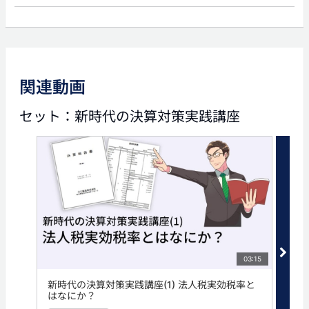
前の動画
次の動画
関連動画
03:15
02:25
セット：新時代の決算対策実践講座
新時代の決算対策実践講座
新時代の決算対策実践講座
(1) 法人税実効税率とはな
(3) 利益とキャッシュフロ
にか？
ーの違い
タグ
決算対策
決算書
法人保険
法人生命保険
経営者保険
03:15
新時代の決算対策実践講座(1) 法人税実効税率と
新時
はなにか？
方