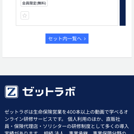
会員限定(無料)
有
セット内一覧へ
ゼットラボは生命保険営業を400本以上の動画で学べるオ
ンライン研修サービスです。 個人利用のほか、直販社
員・保険代理店・ソリシターの研修制度として多くの導入
実績があります。 相続,法人、事業承継、事業保障分野の