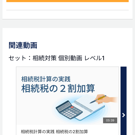
前の動画
関連動画
05:41
セット：相続対策 個別動画 レベル1
相続時の不動産の評価～自
宅の価値はいくらなのか？
～
タグ
地方銀行
生命保険
相続
相続税
05:39
相続税計算の実践 相続税の2割加算
国