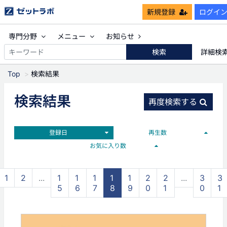
新規登録
ログイ
専門分野
メニュー
お知らせ
検索
詳細検
Top
検索結果
検索結果
再度検索する
登録日
再生数
お気に入り数
1
2
...
1
1
1
1
1
2
2
...
3
3
5
6
7
8
9
0
1
0
1