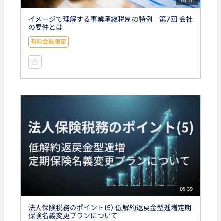
05:11
イメージで理解する事業承継税制の特例 第7回 会社
の要件とは
有料会員限定
05:39
法人保険税務のポイント(5) 低解約返戻金型逓増定期
保険名義変更プランについて