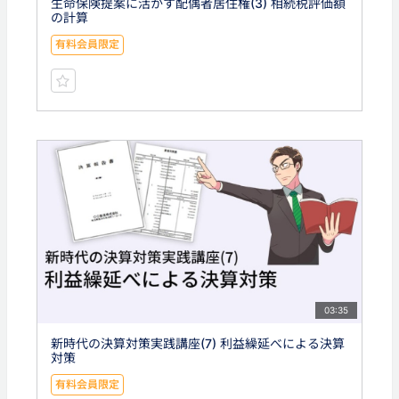
生命保険提案に活かす配偶者居住権(3) 相続税評価額
の計算
有料会員限定
03:35
新時代の決算対策実践講座(7) 利益繰延べによる決算
対策
有料会員限定