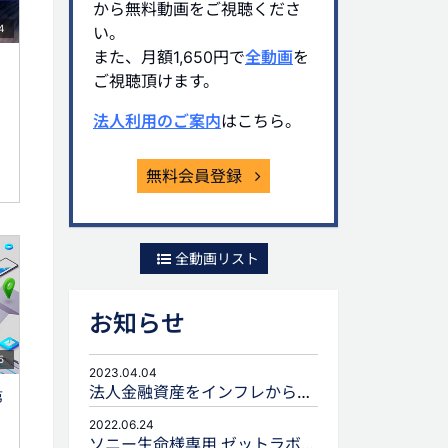
から無料動画をご視聴くださ
4
い。
また、月額1,650円で
全動画
を
ご視聴頂けます。
法人利用のご案内
はこちら。
無料会員登録
全動画リスト
お知らせ
5
2023.04.04
法人金融資産をインフレから守るための生命保険活用
第
2022.06.24
ソニー生命様専用 ゼットラボforLIFEPLANNERのご案内