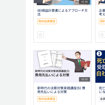
02:35
(6)損益計算書によるアプローチ方
企
法
考え
有料会員限定
有
02:25
新時代の決算対策実践講座(5) 費
死
用先払いによる対策
に与
有料会員限定
会員