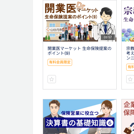
03:57
開業医マーケット 生命保険提案の
宗
ポイント(9)
考え
ン
有料会員限定
有