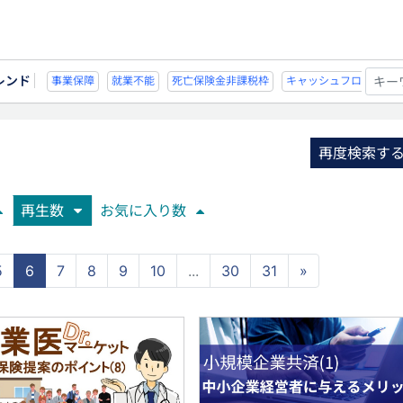
レンド
死亡保険金非課税枠
キャッシュフロー
宗教法人
事業保障
就業不能
再度検索す
再生数
お気に入り数
5
6
7
8
9
10
...
30
31
»