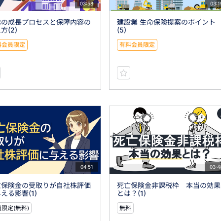
03:58
03:1
業の成長プロセスと保障内容の
建設業 生命保険提案のポイント
方(2)
(5)
料会員限定
有料会員限定
04:51
03:4
亡保険金の受取りが自社株評価
死亡保険金非課税枠 本当の効果
える影響(1)
とは？(1)
限定(無料)
無料