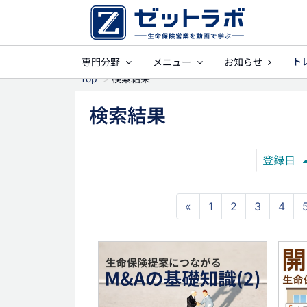
ト
専門分野
メニュー
お知らせ
事業保障
就業不能
Top
検索結果
検索結果
登録日
«
1
2
3
4