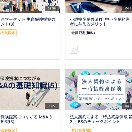
02:56
04:3
業医マーケット 生命保険提案の
小規模企業共済(1) 中小企業経営
ント(8)
者に与えるメリット
料会員限定
会員限定(無料)
03:27
04:2
保険提案につながる M&Aの
法人契約による一時払終身保険 
知識(5)
3回 BSのチェックポイント
料会員限定
有料会員限定