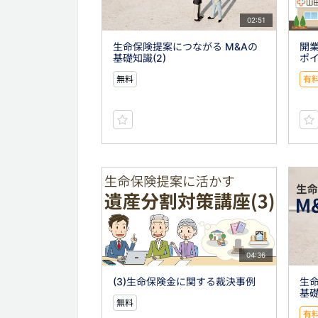
02:51
生命保険提案につながる M&Aの
開
基礎知識(2)
ポイ
無料
有
04:36
(3)生命保険金に関する裁決事例
生命
基礎
無料
有