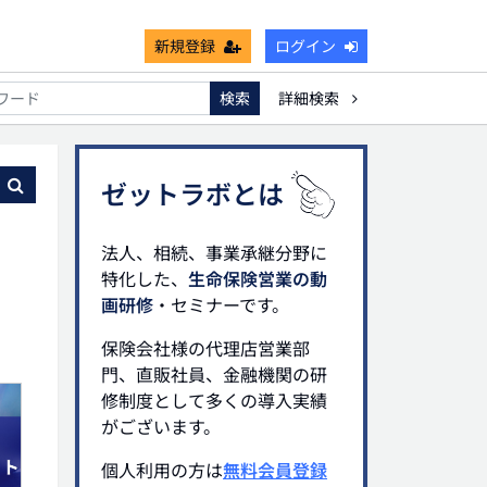
新規登録
ログイン
検索
詳細検索
死亡保険金非課税枠
キャッシュフロー
宗教法人
る
ゼットラボとは
法人、相続、事業承継分野に
特化した、
生命保険営業の動
画研修
・セミナーです。
保険会社様の代理店営業部
門、直販社員、金融機関の研
修制度として多くの導入実績
がございます。
個人利用の方は
無料会員登録