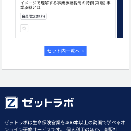
イメージで理解する事業承継税制の特例 第1回 事
イメ
業承継とは
「
会員限定(無料)
無
セット内一覧へ
ゼットラボは生命保険営業を400本以上の動画で学べるオ
ンライン研修サービスです。 個人利用のほか、直販社