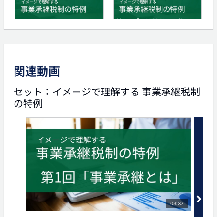
04:22
04:56
イメージで理解する事業承
イメージで理解する事業承
継税制の特例 第2回「事業
継税制の特例 第4回 現経営
承継税制の特例の概要」
者の要件とは
関連動画
タグ
セット：イメージで理解する 事業承継税制
の特例
事業承継
事業承継税制
特例事業承継税制
納税猶予
自社株
03:37