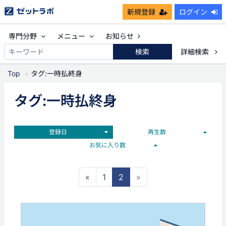
新規登録
ログイン
専門分野
メニュー
お知らせ
検索
詳細検索
Top
タグ:一時払終身
タグ:一時払終身
登録日
再生数
お気に入り数
«
1
2
»