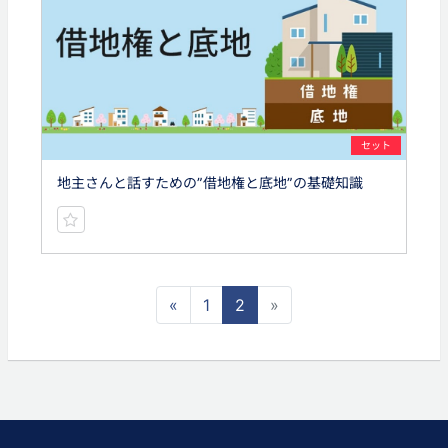
セット
地主さんと話すための”借地権と底地”の基礎知識
«
1
2
»