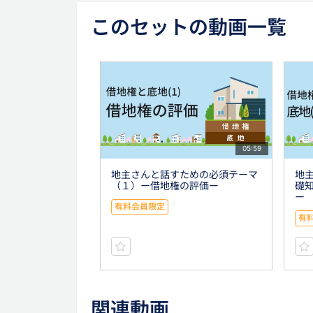
このセットの動画一覧
05:59
地主さんと話すための必須テーマ
地
（１）ー借地権の評価ー
礎知
ー
有料会員限定
有
関連動画