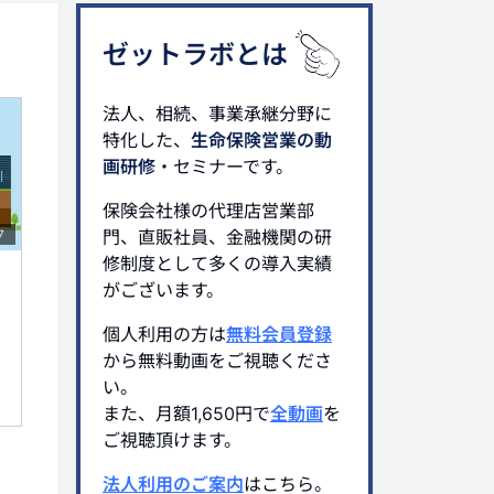
ゼットラボとは
法人、相続、事業承継分野に
特化した、
生命保険営業の動
画研修
・セミナーです。
保険会社様の代理店営業部
門、直販社員、金融機関の研
7
修制度として多くの導入実績
がございます。
個人利用の方は
無料会員登録
から無料動画をご視聴くださ
い。
また、月額1,650円で
全動画
を
ご視聴頂けます。
法人利用のご案内
はこちら。