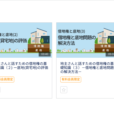
03:40
05:3
主さんと話すための借地権の基
地主さんと話すための借地権の基
識（２) ー底地(貸宅地)の評価
礎知識（３）－借地権と底地問題
の解決方法－
料会員限定
有料会員限定