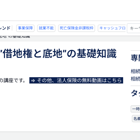
レンド
不能
死亡保険金非課税枠
キャッシュフロー
宗教法人
事業保障
就業
底地”の基礎知識
”借地権と底地”の基礎知識
専
相
相
の講座です。
⇒ その他、法人保険の無料動画はこちら
タ
一時
名