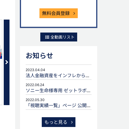
無料会員登録
全動画リスト
お知らせ
セット
新NISAをふまえた生命保険提案
生命保険に関連する贈与
を考える
2023.04.04
法人金融資産をインフレから守るための生命保険活用
2022.06.24
ソニー生命様専用 ゼットラボforLIFEPLANNERのご案内
2022.05.30
「視聴実績一覧」ページ 公開のお知らせ
もっと見る