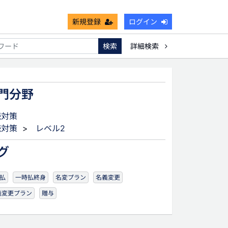
新規登録
ログイン
検索
詳細検索
不能
死亡保険金非課税枠
キャッシュフロー
宗教法人
門分野
続対策
続対策
>
レベル2
グ
払
一時払終身
名変プラン
名義変更
義変更プラン
贈与