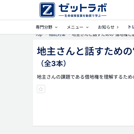
ト
専門分野
メニュー
お知らせ
事業保障
就業
Top
相続対策
地主さんと話すための”借地権と
地主さんと話すための
（全3本）
地主さんの課題である借地権を理解するため