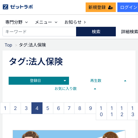
新規登録
ログイン
専門分野
メニュー
お知らせ
検索
詳細検
Top
タグ:法人保険
タグ:法人保険
登録日
再生数
お気に入り数
1
2
3
4
5
6
7
8
9
1
1
1
1
0
1
2
3