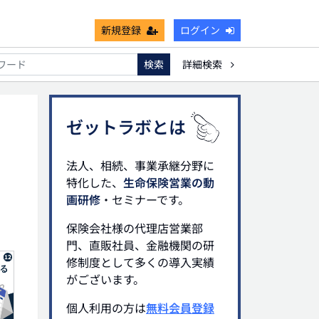
新規登録
ログイン
検索
詳細検索
死亡保険金非課税枠
キャッシュフロー
宗教法人
ゼットラボとは
法人、相続、事業承継分野に
特化した、
生命保険営業の動
画研修
・セミナーです。
保険会社様の代理店営業部
門、直販社員、金融機関の研
修制度として多くの導入実績
がございます。
個人利用の方は
無料会員登録