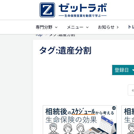
ト
専門分野
メニュー
お知らせ
事業保障
就業不能
Top
タグ:遺産分割
タグ:遺産分割
登録日