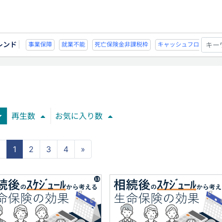
レンド
死亡保険金非課税枠
キャッシュフロー
宗教法人
事業保障
就業不能
再生数
お気に入り数
«
1
2
3
4
»