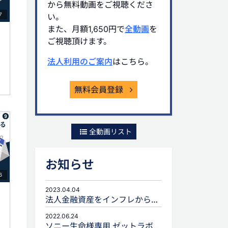
から無料動画をご視聴くださ
7
い。
また、月額1,650円で
全動画
を
ご視聴頂けます。
法人利用のご案内
はこちら。
無料会員登録
全動画リスト
お知らせ
6
2023.04.04
法人金融資産をインフレから守るための生命保険活用
2022.06.24
ソニー生命様専用 ゼットラボforLIFEPLANNERのご案内