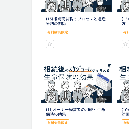
03:37
(15)相続税納税のプロセスと遺産
(1
分割の関係
方
有料会員限定
有
04:07
(11)オーナー経営者の相続と生命
(1
保険の効果
効
有料会員限定
有