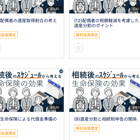
03:45
03:1
3)配偶者の遺産取得割合の考え
(12)配偶者の税額軽減を考慮した
遺産分割のポイント
料会員限定
有料会員限定
04:30
04:1
0)生命保険による代償金準備の
(9)遺産分割と相続税申告の関係
果
有料会員限定
料会員限定