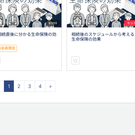
03:59
セッ
)相続直後に分かる生命保険の効
相続後のスケジュールから考える
生命保険の効果
料会員限定
«
1
2
3
4
»