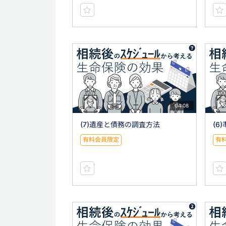
04:08
(7)遺産と債務の調査方法
(6
有料会員限定
有