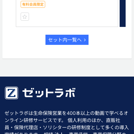
有料会員限定
有
セット内一覧へ
ゼットラボは生命保険営業を400本以上の動画で学べるオ
ンライン研修サービスです。 個人利用のほか、直販社
員・保険代理店・ソリシターの研修制度として多くの導入