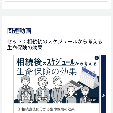
次の動画
関連動画
03:55
セット：相続後のスケジュールから考える
(2)遺言と生命保険の関係
生命保険の効果
タグ
保険金請求
遺産分割
遺言
03:59
(1)相続直後に分かる生命保険の効果
(2