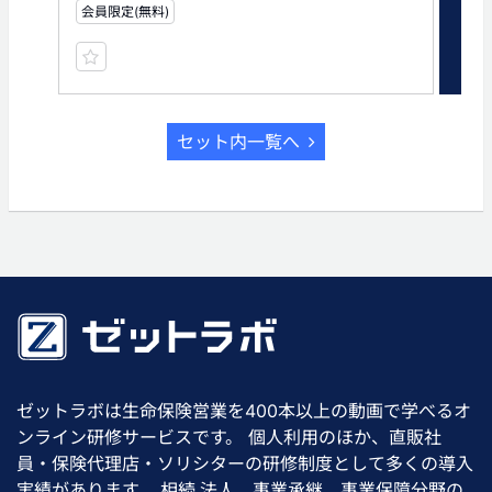
会員限定(無料)
有
セット内一覧へ
ゼットラボは生命保険営業を400本以上の動画で学べるオ
ンライン研修サービスです。 個人利用のほか、直販社
員・保険代理店・ソリシターの研修制度として多くの導入
実績があります。 相続,法人、事業承継、事業保障分野の