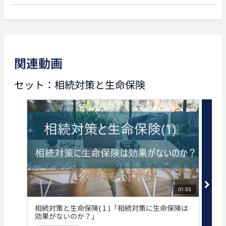
前の動画
次の動画
関連動画
02:31
03:40
セット：相続対策と生命保険
相続対策と生命保険(2)
相続対策と生命保険(4)
「富裕層家庭における生命
「資産家の相続対策の思考
保険の効果」
とは？」
タグ
生命保険
相続
資産家
01:55
相続対策と生命保険(１)「相続対策に生命保険は
相続
効果がないのか？」
命