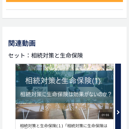
前の動画
次の動画
関連動画
01:55
03:42
セット：相続対策と生命保険
相続対策と生命保険(１)
相続対策と生命保険(3)
「相続対策に生命保険は効
「優良企業オーナーへの生
果がないのか？」
命保険提案」
タグ
生命保険
相続
資産家
01:55
相続対策と生命保険(１)「相続対策に生命保険は
相続