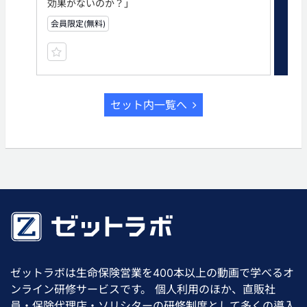
効果がないのか？」
命
会員限定(無料)
有
セット内一覧へ
ゼットラボは生命保険営業を400本以上の動画で学べるオ
ンライン研修サービスです。 個人利用のほか、直販社
員・保険代理店・ソリシターの研修制度として多くの導入