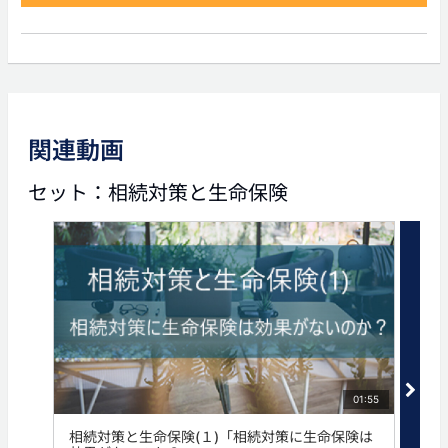
前の動画
次の動画
関連動画
01:55
03:42
セット：相続対策と生命保険
相続対策と生命保険(１)
相続対策と生命保険(3)
「相続対策に生命保険は効
「優良企業オーナーへの生
果がないのか？」
命保険提案」
タグ
生命保険
相続
資産家
01:55
相続対策と生命保険(１)「相続対策に生命保険は
相続