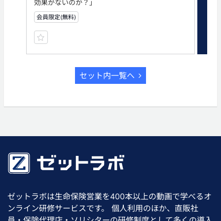
効果がないのか？」
命
会員限定(無料)
有
セット内一覧へ
ゼットラボは生命保険営業を400本以上の動画で学べるオ
ンライン研修サービスです。 個人利用のほか、直販社
員・保険代理店・ソリシターの研修制度として多くの導入