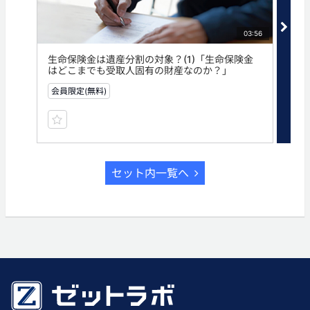
03:56
生命保険金は遺産分割の対象？(1)「生命保険金
生命
はどこまでも受取人固有の財産なのか？」
受
会員限定(無料)
有
セット内一覧へ