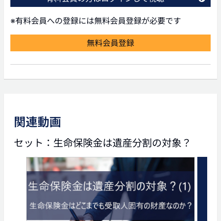
※有料会員への登録には無料会員登録が必要です
無料会員登録
前の動画
次の動画
関連動画
03:56
04:50
セット：生命保険金は遺産分割の対象？
生命保険金は遺産分割の対
生命保険金は遺産分割の対
象？(1)「生命保険金はどこ
象？(3)「裁判の事例から
までも受取人固有の財産な
わかることとは？」
のか？」
タグ
生命保険
裁判
遺産分割