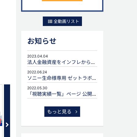
全動画リスト
お知らせ
2023.04.04
法人金融資産をインフレから守るための生命保険活用
2022.06.24
ソニー生命様専用 ゼットラボforLIFEPLANNERのご案内
2022.05.30
「視聴実績一覧」ページ 公開のお知らせ
もっと見る
セット
新NISAをふまえた生命保険提案
生命保険に関連する贈与