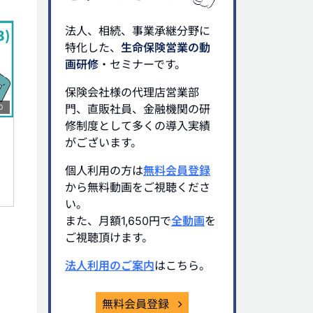
法人、相続、事業承継分野に
特化した、
生命保険営業の動
画研修
・セミナーです。
保険会社様の代理店営業部
門、直販社員、金融機関の研
0
修制度として多くの導入実績
がございます。
個人利用の方は
無料会員登録
から無料動画をご視聴くださ
い。
また、月額1,650円で
全動画
を
ご視聴頂けます。
法人利用のご案内
はこちら。
無料会員登録