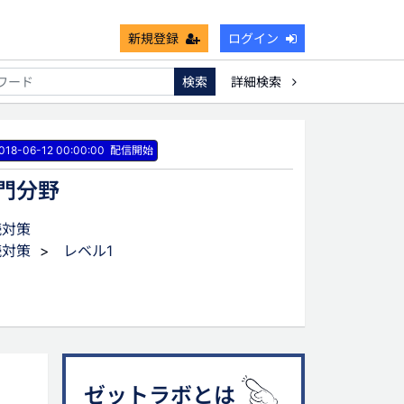
新規登録
ログイン
検索
詳細検索
非課税枠
キャッシュフロー
宗教法人
018-06-12 00:00:00
配信開始
門分野
続対策
続対策
>
レベル1
ゼットラボとは