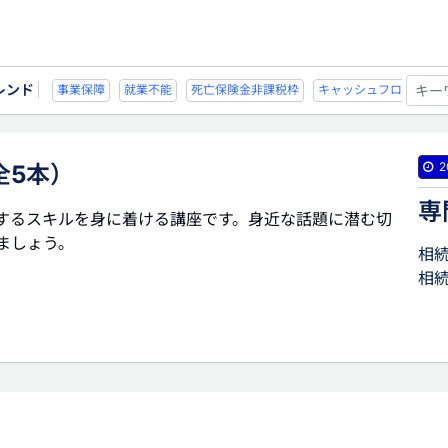
レンド
非課税枠
キャッシュフロー
宗教法人
事業保障
就業不能
死亡保険金
2
全5本）
専
するスキルを身に着ける講座です。身近な話題に潜む切
ましょう。
相
相