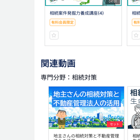
04:01
相続案件発掘力養成講座(4)
相続
有料会員限定
有
関連動画
専門分野：相続対策
セット
地主さんの相続対策と不動産管理
相