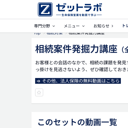
ト
専門分野
メニュー
お知らせ
事業保障
就業不能
死亡保険金
Top
相続対策
相続案件発掘力講座
相続案件発掘力講座
（
お客様との会話のなかで、相続の課題を発見
っ掛けを見逃さないよう、ぜひ確認しておき
⇒ その他、法人保険の無料動画はこちら
このセットの動画一覧