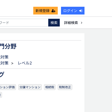
新規登録
ログイン
検索
詳細検索
能
死亡保険金非課税枠
キャッシュフロー
宗教法人
門分野
続対策
続対策
>
レベル2
グ
ション評価
分譲マンション
相続税
税制改正
達