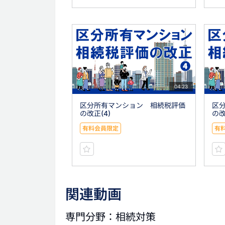
04:23
区分所有マンション 相続税評価
区
の改正(4)
の改
有料会員限定
有
関連動画
専門分野：相続対策