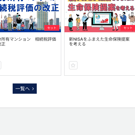
セット
セット
分所有マンション 相続税評価
新NISAをふまえた生命保険提案
改正
を考える
一覧へ