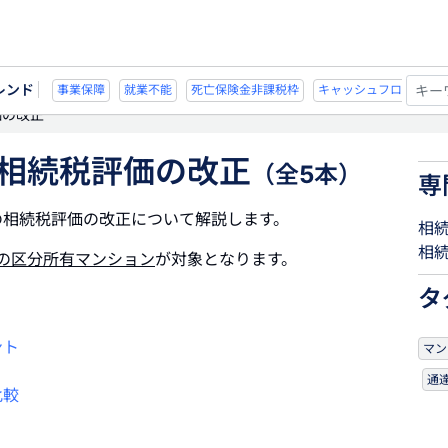
レンド
能
死亡保険金非課税枠
キャッシュフロー
宗教法人
事業保障
就業不
価の改正
相続税評価の改正
（全5本）
専
の相続税評価の改正について解説します。
相
相
の区分所有マンション
が対象となります。
タ
ント
マン
通
比較