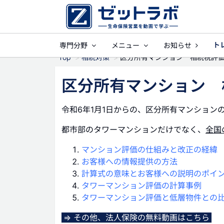
ト
専門分野
メニュー
お知らせ
事業保障
就業不
Top
相続対策
区分所有マンション 相続税評
区分所有マンション 
令和6年1月1日からの、区分所有マンション
都市部のタワーマンションだけでなく、
全国
マンション評価の仕組みと改正の経緯
お客様への情報提供の方法
計算式の意味とお客様への説明のポイ
タワーマンション評価の計算事例
タワーマンション評価と低層物件との
⇒ その他、法人保険の無料動画はこちら