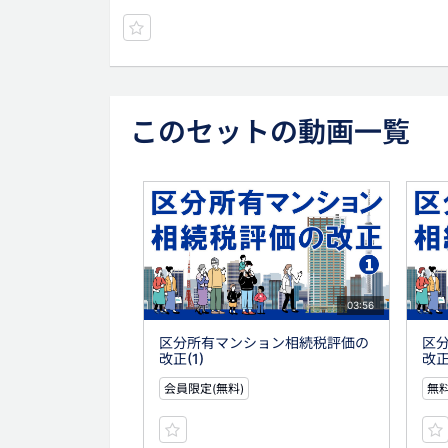
このセットの動画一覧
03:56
区分所有マンション相続税評価の
区
改正(1)
改正
会員限定(無料)
無