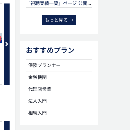
「視聴実績一覧」ページ 公開のお知らせ
もっと見る
セット
おすすめプラン
新NISAをふまえた生命保険提案
生命保険に関連する贈与
を考える
保険プランナー
金融機関
代理店営業
法人入門
相続入門