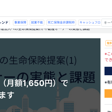
レンド
不能
死亡保険金非課税枠
キャッシュフロー
宗教法人
事業保障
就業
理法人への生命保険提案(1) 不動産オーナーの実態と課題
有
※こ
で
月額1,650円）で
※
ます