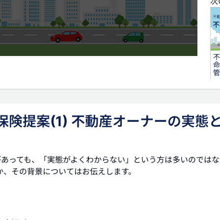
次
不
命
管
タ
険提案(1) 不動産オーナーの実態
不動
があっても、「実態がよくわからない」という方は多いのではな
か、その背景についてはお伝えします。