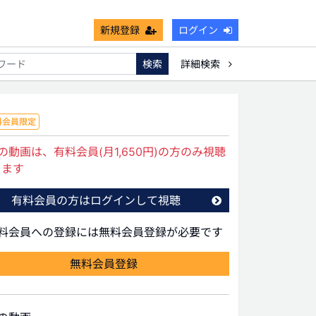
新規登録
ログイン
検索
詳細検索
不能
死亡保険金非課税枠
キャッシュフロー
宗教法人
料会員限定
の動画は、有料会員(月1,650円)の方のみ視聴
きます
有料会員の方はログインして視聴
有料会員への登録には無料会員登録が必要です
無料会員登録