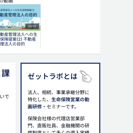
の動画
05:19
動産管理法人への生
保険提案(2) 不動産
理法人の目的
グ
と課
ゼットラボとは
産管理会社
不動産管理法人
法人
資産管理会社
法人、相続、事業承継分野に
いで
特化した、
生命保険営業の動
画研修
・セミナーです。
保険会社様の代理店営業部
門、直販社員、金融機関の研
修制度として多くの導入実績