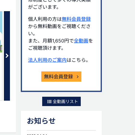
がございます。
個人利用の方は
無料会員登録
から無料動画をご視聴くださ
い。
また、月額1,650円で
全動画
を
ご視聴頂けます。
05:37
不動産管理法人への生命保険提案
不動産管理法人への生命
法人利用のご案内
はこちら。
(4) サブリース(一括借上)方式に
(5) 建物所有方式につい
ついて
有料会員限定
無料会員登録
有料会員限定
全動画リスト
お知らせ