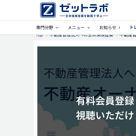
ト
専門分野
メニュー
お知らせ
事業保障
就業
Top
不動産管理法人への生命保険提案
不動産管
有料会員登録（
視聴いただけ