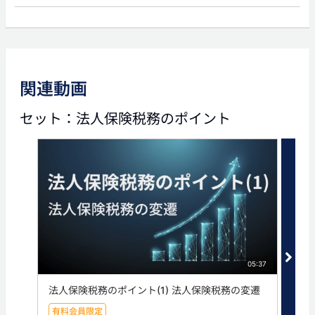
次の動画
関連動画
06:08
セット：法人保険税務のポイント
法人保険税務のポイント
(2) 養老保険(福利厚生プラ
ン)の仕組み
05:37
法人保険税務のポイント(1) 法人保険税務の変遷
法人
ラン
有料会員限定