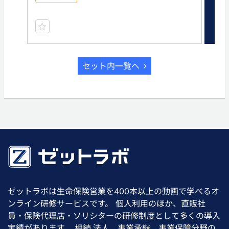
有
セット内一覧へ
ゼットラボは生命保険営業を400本以上の動画で学べるオ
ンライン研修サービスです。 個人利用のほか、直販社
員・保険代理店・ソリシターの研修制度として多くの導入
実績があります。 相続,法人、事業承継、事業保障分野の