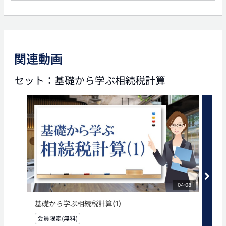
前の動画
次の動画
関連動画
03:24
03:54
セット：基礎から学ぶ相続税計算
基礎から学ぶ相続税計算
基礎から学ぶ相続税計算
(2)
(4)
タグ
相続税
相続税計算
04:08
基礎から学ぶ相続税計算(1)
基礎
会員限定(無料)
会員