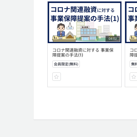
04:02
コロナ関連融資に対する 事業保
コ
障提案の手法(1)
障提
会員限定(無料)
無