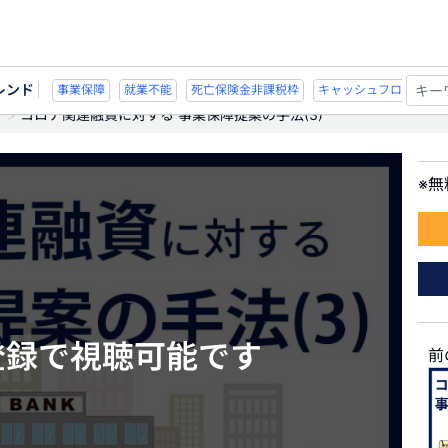
レンド
不能
死亡保険金非課税枠
キャッシュフロー
宗教法人
事業保障
就業不
コロナ関連融資に対する 事業保障提案の手法(3)
※
登録で視聴可能です
前