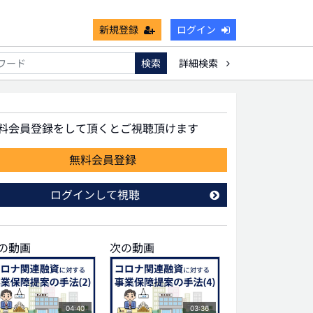
新規登録
ログイン
検索
詳細検索
能
死亡保険金非課税枠
キャッシュフロー
宗教法人
無料会員登録をして頂くとご視聴頂けます
無料会員登録
ログインして視聴
の動画
次の動画
04:40
03:36