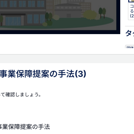
コ
る
(2
タ
団体
事業保障提案の手法(3)
いて確認しましょう。
事業保障提案の手法