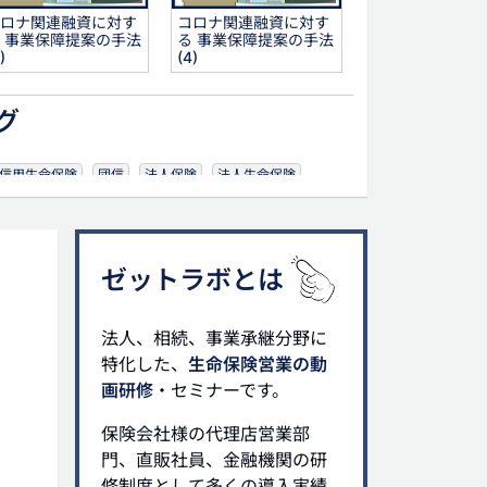
ロナ関連融資に対す
コロナ関連融資に対す
 事業保障提案の手法
る 事業保障提案の手法
)
(4)
グ
信用生命保険
団信
法人保険
法人生命保険
ゼットラボとは
法人、相続、事業承継分野に
特化した、
生命保険営業の動
画研修
・セミナーです。
保険会社様の代理店営業部
門、直販社員、金融機関の研
修制度として多くの導入実績