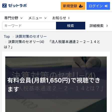
新規登録
ログイン
専門分野
メニュー
お知らせ
検索
詳細検索
Top
決算対策のセオリー
決算対策のセオリー(4) 「法人税基本通達２－２－１４と
は？」
有料会員(月額1,650円)で視聴でき
ます