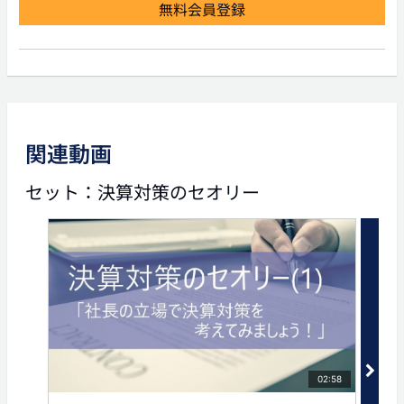
無料会員登録
前の動画
次の動画
関連動画
02:44
02:52
セット：決算対策のセオリー
決算対策のセオリー(3)
決算対策のセオリー(5)
「保険にも関連する、最も
「決算対策でよくミスが起
手軽な決算対策とは？」
こるパターンとは？」
タグ
決算
法人保険
法人生命保険
生命保険
経営者
02:58