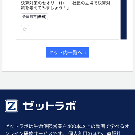
決算対策のセオリー(1) 「社長の立場で決算対
決算
策を考えてみましょう！」
初
会員限定(無料)
会員
セット内一覧へ
ゼットラボは生命保険営業を400本以上の動画で学べるオ
ンライン研修サービスです。 個人利用のほか、直販社