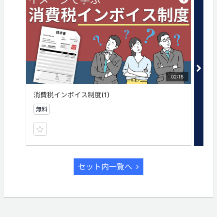
タグ
消費税
インボイス
インボイス制度
02:15
消費税インボイス制度(1)
消費
無料
会員
セット内一覧へ