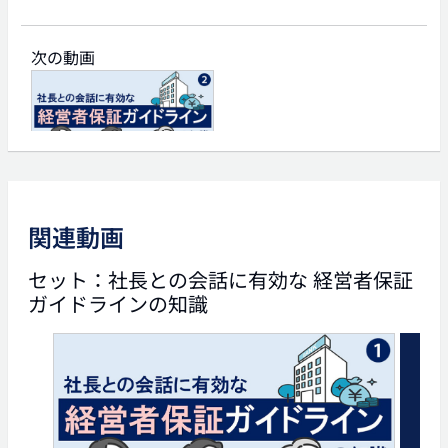
次の動画
03:18
社長との会話に有効な 経
営者保証ガイドラインの知
識(2)
関連動画
タグ
セット：社長との会話に有効な 経営者保証
ガイドラインの知識
経営者保証ガイドライン
経営者保証
個人保証