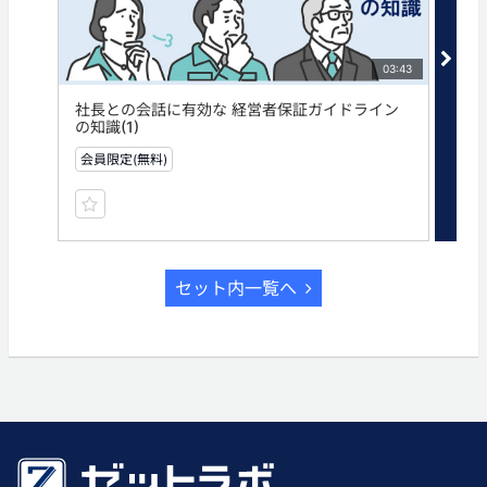
03:43
社長との会話に有効な 経営者保証ガイドライン
社
の知識(1)
の知
会員限定(無料)
無
セット内一覧へ